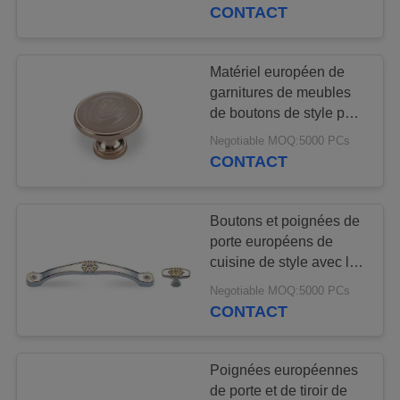
CONTACT
CONTRÔLE
DE
Matériel européen de
53
QUALITÉ
garnitures de meubles
Glissières étroites
de boutons de style pour
de diverses couleurs de
molles de tiroir
Negotiable MOQ:5000 PCs
CONTACTEZ-
Cabinet/de tireurs
CONTACT
NOUS
Boutons et poignées de
DEMANDEZ
porte européens de
UNE
cuisine de style avec le
79
matériel en alliage de
CITATION
Negotiable MOQ:5000 PCs
Charnières de porte
zinc
CONTACT
de Cabinet
Poignées européennes
de porte et de tiroir de