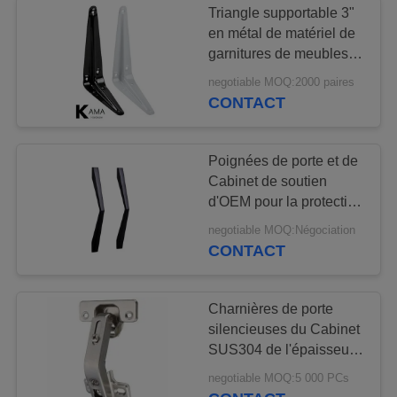
Triangle supportable 3"
Éclairage de
en métal de matériel de
garnitures de meubles X
Cabinet de meubles
4" -- 16" X 18"
negotiable MOQ:2000 paires
CONTACT
Poignées de porte et de
Cabinet de soutien
9
d'OEM pour la protection
Visionneuse de trou
contre l'incendie à la
negotiable MOQ:Négociation
maison d'utilisation
CONTACT
de porte
Charnières de porte
silencieuses du Cabinet
SUS304 de l'épaisseur
3.0mm BSN
11
negotiable MOQ:5 000 PCs