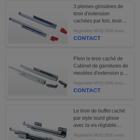
3 pleines glissières de
tiroir d'extension
18
cachées par fois, tiroir
Jambes de mobilier
de meubles glisse la fin
Negotiable MOQ:5000 ensembles
douce
CONTACT
métallique
Plein le tiroir caché de
Cabinet de garnitures de
meubles d'extension par
matériel glisse la fin
42
Negotiable MOQ:5000 ensembles
douce
CONTACT
La cuisine retirent le
panier
Le tiroir de buffet caché
par style lourd glisse
avec la vis réglable
19mm L/R
Negotiable MOQ:5000 ensembles