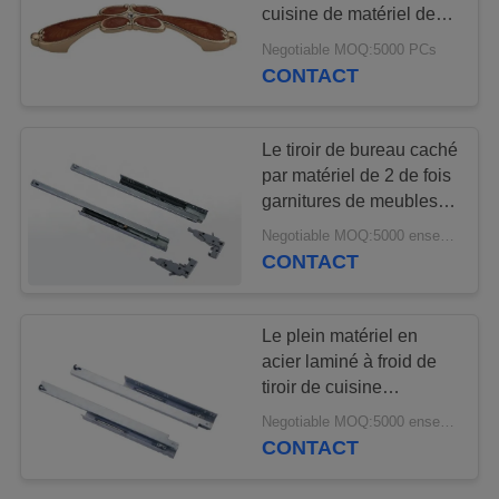
cuisine de matériel de
garnitures de meubles
Negotiable MOQ:5000 PCs
de style
CONTACT
141
Poignées de porte
Le tiroir de bureau caché
et de Cabinet
par matériel de 2 de fois
garnitures de meubles
glisse avec fermer à clef
Negotiable MOQ:5000 ensembles
le dispositif
CONTACT
20
Le plein matériel en
Serrures de Cabinet
acier laminé à froid de
tiroir de cuisine
et de tireur
d'extension diapositive
Negotiable MOQ:5000 ensembles
10" - 22" longueur
CONTACT