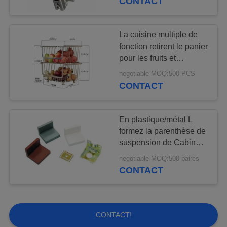
CONTACT
Roues de roulette
de meubles
La cuisine multiple de
fonction retirent le panier
pour les fruits et
légumes 195mm par
negotiable MOQ:500 PCS
couche
CONTACT
15
Serrure de porte de
En plastique/métal L
formez la parenthèse de
mortaise
suspension de Cabinet,
cintres de placard de
negotiable MOQ:500 paires
cuisine
CONTACT
CONTACT!