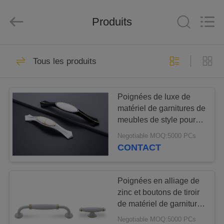
de
meubles
Fournisseur.
Produits
Copyright
©
2018
-
2024
MAISON
68
furniturefittingshardware.com.
All
Tous les produits
Rights
Matériel de
Reserved.
Developed
PRODUITS
by
garnitures de
ECER
Poignées de luxe de
matériel de garnitures de
meubles
AU
meubles de style pour
SUJET
des tiroirs de Cabinet
Negotiable MOQ:5000 PCs
96/128mm
DE
CONTACT
31
NOUS
Systèmes de tiroir
Poignées en alliage de
zinc et boutons de tiroir
VISITE
de Tandembox
de matériel de garnitures
D'USINE
de meubles inoxydables
Negotiable MOQ:5000 PCs