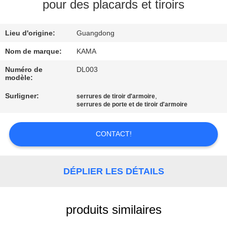
pour des placards et tiroirs
CONTRÔLE
Lieu d'origine:
Guangdong
DE
QUALITÉ
Nom de marque:
KAMA
Numéro de
DL003
modèle:
CONTACTEZ-
Surligner:
,
serrures de tiroir d'armoire
NOUS
serrures de porte et de tiroir d'armoire
DEMANDEZ
CONTACT!
UNE
CITATION
DÉPLIER LES DÉTAILS
PLAN
produits similaires
DU