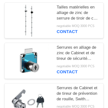
SITE
Tailles matérielles en
alliage de zinc de
PRIVACY
serrure de tiroir de côté
de Cabinet de
POLICY
negotiable MOQ:3000 PCS
meubles/unité du tiroir
CONTACT
3 différentes
Serrures en alliage de
zinc de Cabinet et de
tireur de sécurité
D19xL22mm/D19x32mm
negotiable MOQ:3000 PCS
CONTACT
Serrures de Cabinet et
de tireur de prévention
de rouille, Swith
Cupboard Door Locks
negotiable MOQ:3000 PCS