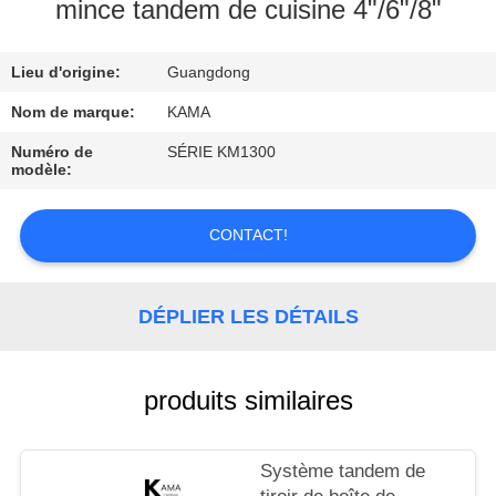
mince tandem de cuisine 4"/6"/8"
CONTRÔLE
Lieu d'origine:
Guangdong
DE
QUALITÉ
Nom de marque:
KAMA
Numéro de
SÉRIE KM1300
modèle:
CONTACTEZ-
NOUS
CONTACT!
DEMANDEZ
DÉPLIER LES DÉTAILS
UNE
CITATION
produits similaires
PLAN
DU
Système tandem de