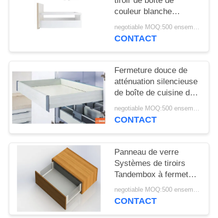
tiroir de boîte de
SITE
couleur blanche
soyeuse avec la barre
negotiable MOQ:500 ensembles
PRIVACY
carrée et glissière
CONTACT
fermante molle pour le
POLICY
buffet
Fermeture douce de
atténuation silencieuse
de boîte de cuisine de
tiroir de matériel
negotiable MOQ:500 ensembles
intérieur tandem de
CONTACT
meubles
Panneau de verre
Systèmes de tiroirs
Tandembox à fermeture
amortie Tiroir de
negotiable MOQ:500 ensembles
cuisine mince sans
CONTACT
lumière