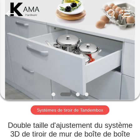
INTERNATIONAL
INDUSTRY
LIMITED.
All
Rights
Reserved.
Developed
by
MAISON
ECER
PRODUITS
AU
SUJET
DE
NOUS
Systèmes de tiroir de Tandembox
VISITE
Double taille d'ajustement du système
D'USINE
3D de tiroir de mur de boîte de boîte