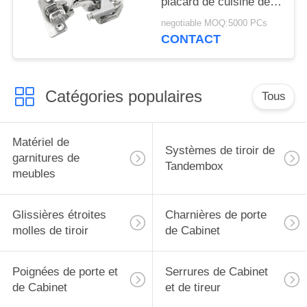
placard de cuisine de
contact de charnières
negotiable MOQ:5000 PCs
de porte du Cabinet
CONTACT
IP55
Catégories populaires
Tous
Matériel de
Systèmes de tiroir de
garnitures de
Tandembox
meubles
Glissières étroites
Charnières de porte
molles de tiroir
de Cabinet
Poignées de porte et
Serrures de Cabinet
de Cabinet
et de tireur