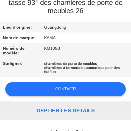
tasse 93° des charnières de porte de
meubles 26
CONTRÔLE
DE
Lieu d'origine:
Guangdong
QUALITÉ
Nom de marque:
KAMA
CONTACTEZ-
Numéro de
KM105B
modèle:
NOUS
Surligner:
,
charnières de porte de meubles
charnières à fermeture automatique pour des
buffets
DEMANDEZ
UNE
CONTACT!
CITATION
DÉPLIER LES DÉTAILS
PLAN
DU