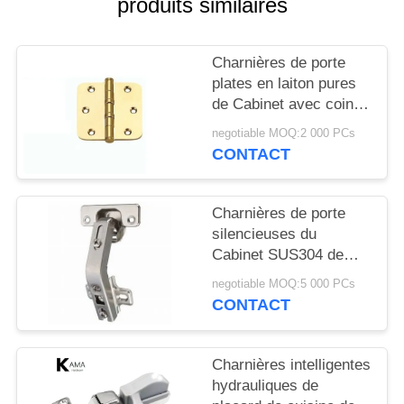
produits similaires
SITE
PRIVACY
Charnières de porte
plates en laiton pures
POLICY
de Cabinet avec coin
rond et roulement à
negotiable MOQ:2 000 PCs
billes 3"/4" charnière
CONTACT
de porte résistante
commerciale
Charnières de porte
silencieuses du
Cabinet SUS304 de
l'épaisseur 3.0mm BSN
negotiable MOQ:5 000 PCs
CONTACT
Charnières intelligentes
hydrauliques de