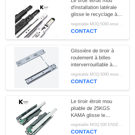
Le tiroir étroit mou
SITE
d'installation latérale
glisse le recyclage à
PRIVACY
fermeture automatique
negotiable MOQ:5000 ensembles
de 25000 fois
POLICY
CONTACT
Glissière de tiroir à
roulement à billes
interverrouillable à
extension complète de
negotiable MOQ:5000 ensembles
46 mm
CONTACT
Le tiroir étroit mou
pliable de 25KGS
KAMA glisse le
matériel en acier
negotiable MOQ:500 ENSEMBLES/TAILLE/COULEUR
galvanisé
CONTACT