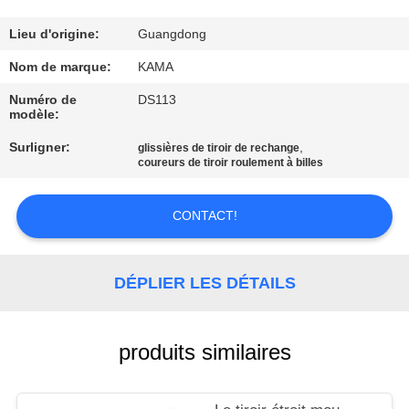
CONTRÔLE
Lieu d'origine:
Guangdong
DE
Nom de marque:
KAMA
QUALITÉ
Numéro de
DS113
modèle:
Surligner:
,
CONTACTEZ-
glissières de tiroir de rechange
coureurs de tiroir roulement à billes
NOUS
CONTACT!
DEMANDEZ
UNE
DÉPLIER LES DÉTAILS
CITATION
produits similaires
PLAN
DU