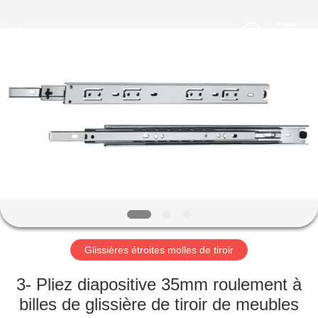
INTERNATIONAL
INDUSTRY
LIMITED.
All
Rights
Reserved.
Developed
by
MAISON
ECER
PRODUITS
AU
SUJET
DE
NOUS
Glissières étroites molles de tiroir
VISITE
3- Pliez diapositive 35mm roulement à
D'USINE
billes de glissière de tiroir de meubles