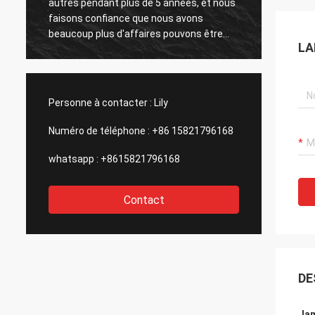
autres pendant plus de 5 années, et nous
nuestr
faisons confiance que nous avons
d'escr
beaucoup plus d'affaires pouvons être
tenido
LA
travaillés ensemble dans le futur proche,
muy de
tout dépend du grand et efficace service
profesi
de Kama et du de haute qualité des
direct
produits.
d'EL d
Personne à contacter :
Lily
Numéro de téléphone :
+86 15821796168
whatsapp :
+8615821796168
Contact
DE
Jam