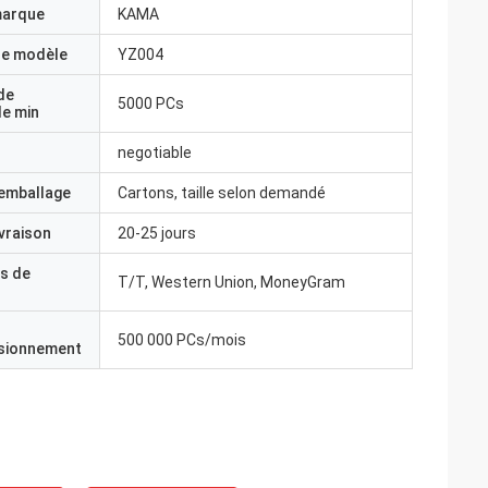
marque
KAMA
e modèle
YZ004
de
5000 PCs
e min
negotiable
'emballage
Cartons, taille selon demandé
ivraison
20-25 jours
s de
T/T, Western Union, MoneyGram
500 000 PCs/mois
isionnement