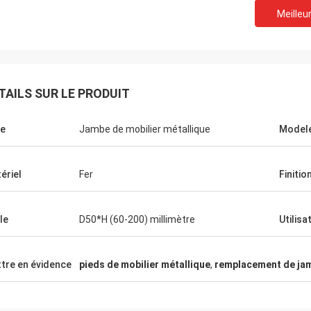
Meilleur
TAILS SUR LE PRODUIT
e
Jambe de mobilier métallique
Modele
ériel
Fer
Finitio
le
D50*H (60-200) millimètre
Utilisa
tre en évidence
pieds de mobilier métallique
,
remplacement de jam
Fernando
Ana
e varios de por de proveedor de
L'empresa muy de buena