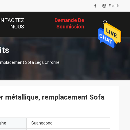
French
ONTACTEZ
Demande De
NOUS
Soumission
its
描
 remplacement Sofa Legs Chrome
述
er métallique, remplacement Sofa
gine
Guangdong