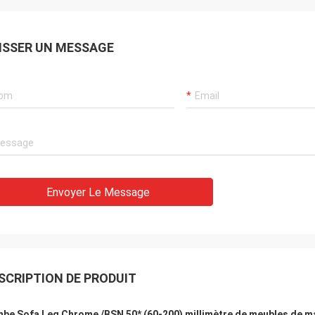
o de sido de Kama ha, ellos muy
de Consideramos, ya d'a
oquerie d'experiencia de buena de
por de cooperando d'es
 de hemos d'ahora de hasta, calidad
tienen muy buen le tiem
ISSER UN MESSAGE
 y mercancías de buena de
du calidad y de buena du 
onal de servicio. Español d'en de
continuar d'EL d'en de c
amente de comunicarnos de poder
d'escroquerie de Quere
e l'incentivo es de mamie de l'ONU
Envoyer Le Message
SCRIPTION DE PRODUIT
be Sofa Leg Chrome /BSN 50* (60-200) millimètre de meubles de ma