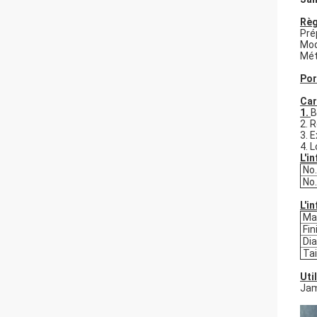
Règ
Pré
Mod
Mét
Por
Car
1.
B
2. 
3. 
4. 
L'i
No
No
L'i
Mat
Fin
Dia
Tai
Util
Jam