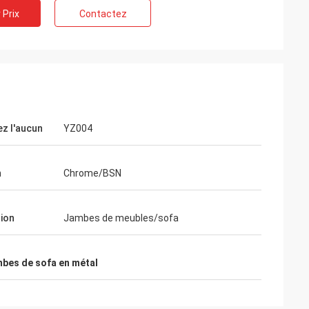
 Prix
Contactez
z l'aucun
YZ004
n
Chrome/BSN
tion
Jambes de meubles/sofa
bes de sofa en métal
Wendy
 d'una du que es
Nous avons été coopérés les uns avec les