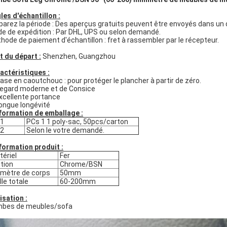
les d'échantillon :
parez la période : Des aperçus gratuits peuvent être envoyés dans un d
e de expédition : Par DHL, UPS ou selon demandé.
hode de paiement d'échantillon : fret à rassembler par le récepteur.
t du départ :
Shenzhen, Guangzhou
actéristiques :
ase en caoutchouc : pour protéger le plancher à partir de zéro.
Regard moderne et de Consice
Excellente portance
Longue longévité
nformation de emballage :
.1
PCs 1 1 poly-sac, 50pcs/carton
.2
Selon le votre demandé.
nformation produit :
ériel
Fer
ition
Chrome/BSN
mètre de corps
50mm
lle totale
60-200mm
isation :
bes de meubles/sofa