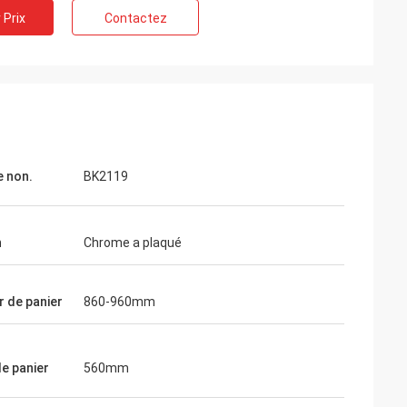
 Prix
Contactez
 non.
BK2119
n
Chrome a plaqué
r de panier
860-960mm
Wendy
de panier
560mm
 d'una du que es
Nous avons été coopérés les uns avec les