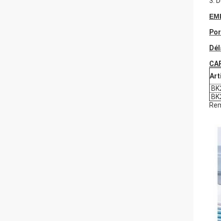
3. 
EM
Por
Dél
CA
Art
BK
BK
Rem