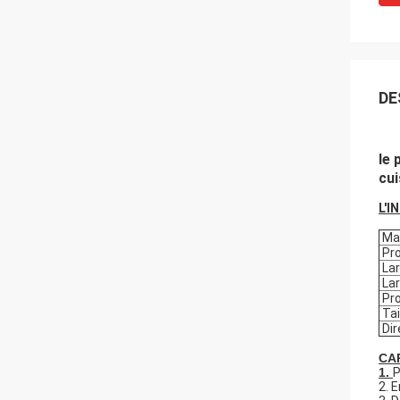
DE
le 
cui
L'I
Mat
Pro
Lar
Lar
Pro
Tai
Dir
CA
1.
P
2. 