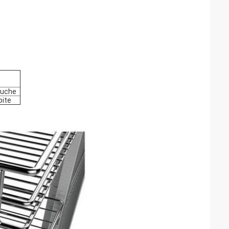
.
auche
oite