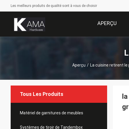
Les meilleurs produits de qualité sont à vous de choisir
APERÇU
L
Aperçu
/
La cuisine retirent le
Tous Les Produits
la
gr
Matériel de garnitures de meubles
Systèmes de tiroir de Tandembox