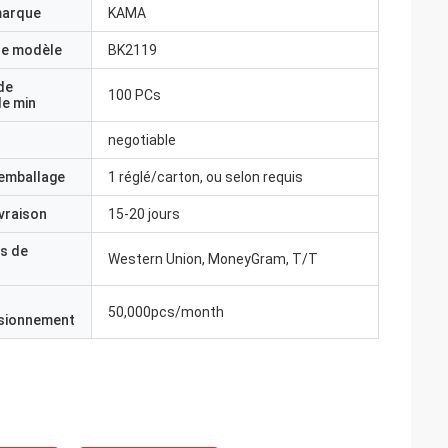
marque
KAMA
e modèle
BK2119
de
100 PCs
e min
negotiable
'emballage
1 réglé/carton, ou selon requis
ivraison
15-20 jours
s de
Western Union, MoneyGram, T/T
50,000pcs/month
isionnement