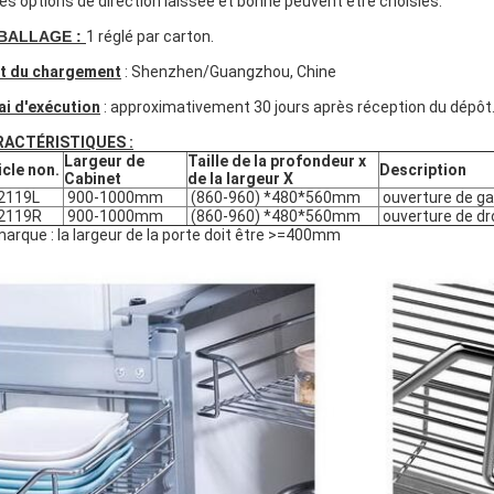
Des options de direction laissée et bonne peuvent être choisies.
BALLAGE :
1 réglé par carton.
t du chargement
: Shenzhen/Guangzhou, Chine
ai d'exécution
: approximativement 30 jours après réception du dépôt
RACTÉRISTIQUES :
Largeur de
Taille de la profondeur x
icle non.
Description
Cabinet
de la largeur X
2119L
900-1000mm
(860-960) *480*560mm
ouverture de g
2119R
900-1000mm
(860-960) *480*560mm
ouverture de dr
arque : la largeur de la porte doit être >=400mm