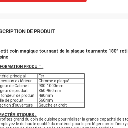
SCRIPTION DE PRODUIT
petit coin magique tournant de la plaque tournante 180º ret
sine
NFORMATION PRODUIT :
ériel principal
Fer
cessus extérieur
Chrome a plaqué
geur de Cabinet
900-1000mm
geur de produit
860-960mm
fondeur de produit
480mm
lle de produit
560mm
ection d'ouverture
Gauche et droit
RACTÉRISTIQUES :
rofitez grand du coin de cuisine pour réaliser la grande capacité de st
Employez le de haute qualité du matériel pour le protéger contre l'inoxy