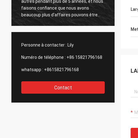
autres pendant plus de 5 années, et nous
nuestr
faisons confiance que nous avons
d'escr
Lar
beaucoup plus d'affaires pouvons être
tenido
travaillés ensemble dans le futur proche,
muy de
tout dépend du grand et efficace service
profesi
Met
de Kama et du de haute qualité des
direct
produits.
d'EL d
Personne à contacter :
Lily
Numéro de téléphone :
+86 15821796168
whatsapp :
+8615821796168
LA
Contact