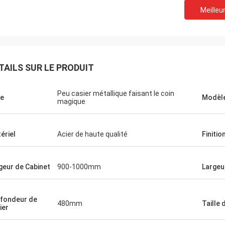
Meilleur
TAILS SUR LE PRODUIT
Peu casier métallique faisant le coin
e
Modèle
magique
ériel
Acier de haute qualité
Finitio
geur de Cabinet
900-1000mm
Largeu
fondeur de
Fernando
Ana
480mm
Taille 
ier
e varios de por de proveedor de
L'empresa muy de buena