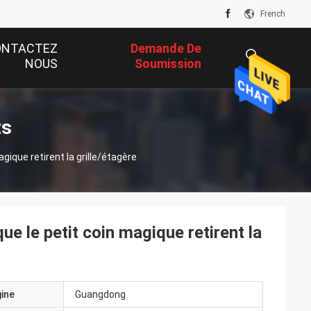
French
ONTACTEZ
Demande De
NOUS
Soumission
描
ts
agique retirent la grille/étagère
述
que le petit coin magique retirent la
gine
Guangdong