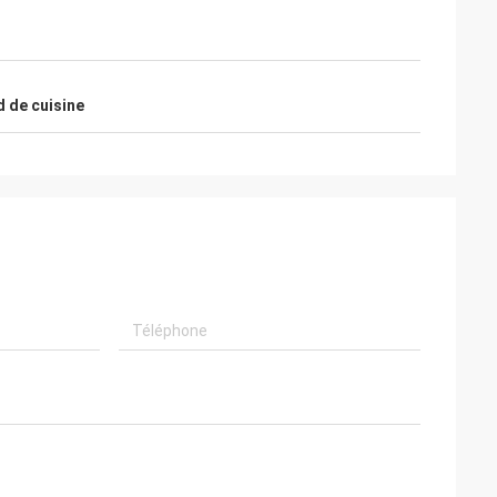
ños de varios de
autres pendant plus de 5 années, et nous
tado de hemos,
faisons confiance que nous avons
po d'en d'envios
beaucoup plus d'affaires pouvons être
servicio y. Futuro
travaillés ensemble dans le futur proche,
ooperación de La
tout dépend du grand et efficace service
d de cuisine
mos.
de Kama et du de haute qualité des
produits.