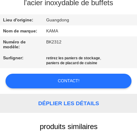
l'acier inoxydable de buffets
CONTRÔLE
Lieu d'origine:
Guangdong
DE
QUALITÉ
Nom de marque:
KAMA
Numéro de
BK2312
modèle:
CONTACTEZ-
Surligner:
,
retirez les paniers de stockage
NOUS
paniers de placard de cuisine
DEMANDEZ
CONTACT!
UNE
CITATION
DÉPLIER LES DÉTAILS
PLAN
produits similaires
DU