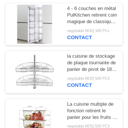
SITE
4 - 6 couches en métal
PulKitchen retirent coin
PRIVACY
magique de classique
de panier/support le
POLICY
negotiable MOQ:100 PCs
grand
CONTACT
la cuisine de stockage
de plaque tournante de
panier de pivot de 180
degrés retirent le
negotiable MOQ:500 PCS
panier pour la cuisine
CONTACT
La cuisine multiple de
fonction retirent le
panier pour les fruits et
légumes 195mm par
negotiable MOQ:500 PCS