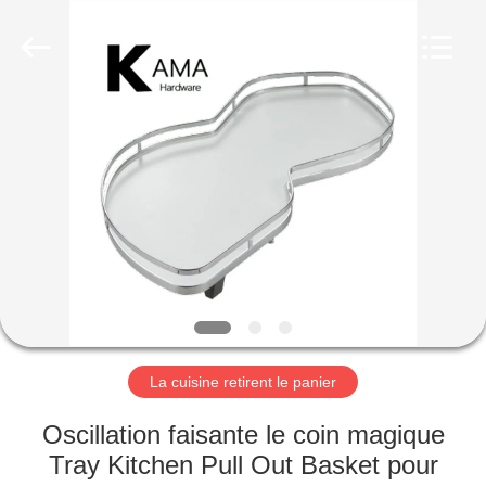
INTERNATIONAL
INDUSTRY
LIMITED.
All
Rights
Reserved.
Developed
by
MAISON
ECER
PRODUITS
AU
SUJET
DE
NOUS
La cuisine retirent le panier
VISITE
Oscillation faisante le coin magique
D'USINE
Tray Kitchen Pull Out Basket pour