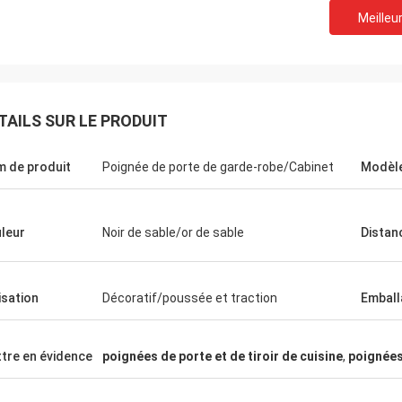
Meilleur
TAILS SUR LE PRODUIT
 de produit
Poignée de porte de garde-robe/Cabinet
Modèl
leur
Noir de sable/or de sable
Distan
lisation
Décoratif/poussée et traction
Emball
tre en évidence
poignées de porte et de tiroir de cuisine
,
poignées
Ana
proveedor de
L'empresa muy de buena d'una du que es