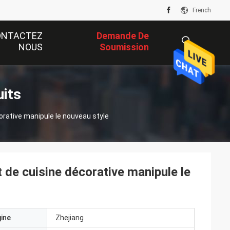
French
ONTACTEZ
Demande De
NOUS
Soumission
描
uits
corative manipule le nouveau style
述
t de cuisine décorative manipule le
gine
Zhejiang