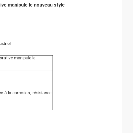
tive manipule le nouveau style
striel
corative manipule le
e à la corrosion, résistance