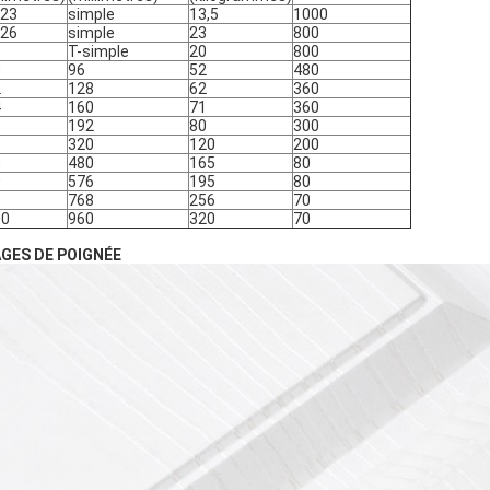
*23
simple
13,5
1000
*26
simple
23
800
T-simple
20
800
0
96
52
480
2
128
62
360
4
160
71
360
6
192
80
300
5
320
120
200
0
480
165
80
0
576
195
80
0
768
256
70
00
960
320
70
GES DE POIGNÉE