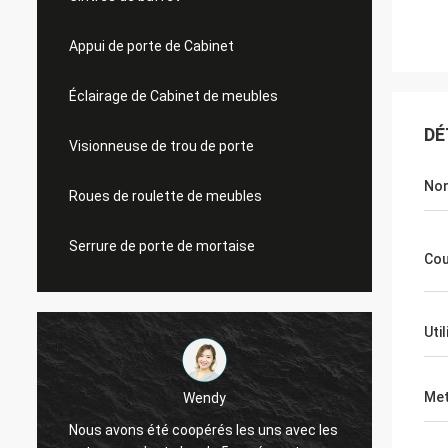
Appui de porte de Cabinet
Éclairage de Cabinet de meubles
DÉ
Visionneuse de trou de porte
Nom
Roues de roulette de meubles
Serrure de porte de mortaise
Cou
Uti
Met
Wendy
Fernando
ns été coopérés les uns avec les
Años de varios de por de 