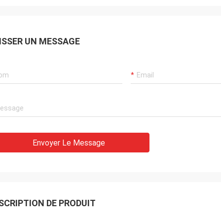
a, ellos muy
de Consideramos, ya d'años de varios de
ia de buena de
por de cooperando d'estado de hemos,
e hasta, calidad
tienen muy buen le tiempo d'en d'envios
uena de
du calidad y de buena du servicio y. Futuro
ISSER UN MESSAGE
pañol d'en de
continuar d'EL d'en de cooperación de La
arnos de poder
d'escroquerie de Queremos.
mamie de l'ONU
Envoyer Le Message
SCRIPTION DE PRODUIT