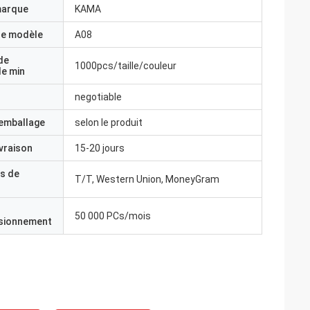
marque
KAMA
e modèle
A08
de
1000pcs/taille/couleur
e min
negotiable
'emballage
selon le produit
ivraison
15-20 jours
s de
T/T, Western Union, MoneyGram
50 000 PCs/mois
isionnement