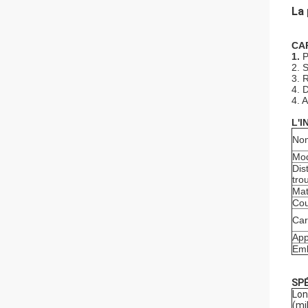
La 
CA
1.
P
2. S
3. 
4. 
4. 
L'
No
Mo
Dis
tro
Mat
Cou
Car
App
Emb
SP
Lon
(mi