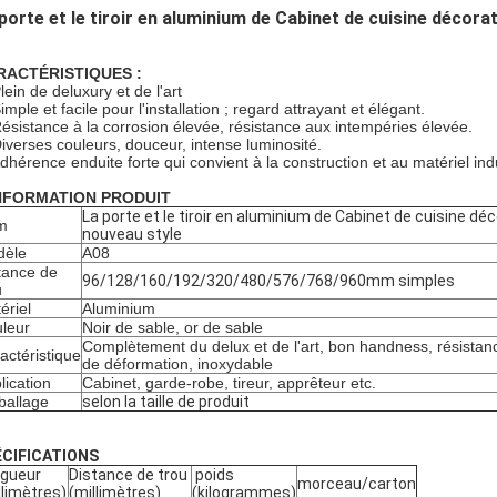
porte et le tiroir en aluminium de Cabinet de cuisine décora
RACTÉRISTIQUES :
lein de deluxury et de l'art
imple et facile pour l'installation ; regard attrayant et élégant.
Résistance à la corrosion élevée, résistance aux intempéries élevée.
Diverses couleurs, douceur, intense luminosité.
Adhérence enduite forte qui convient à la construction et au matériel indu
INFORMATION PRODUIT
La porte et le tiroir en aluminium de Cabinet de cuisine dé
m
nouveau style
dèle
A08
tance de
96/128/160/192/320/480/576/768/960mm simples
u
ériel
Aluminium
leur
Noir de sable, or de sable
Complètement du delux et de l'art, bon handness, résistanc
actéristique
de déformation, inoxydable
lication
Cabinet, garde-robe, tireur, apprêteur etc.
allage
selon la taille de produit
ÉCIFICATIONS
gueur
Distance de trou
poids
morceau/carton
llimètres)
(millimètres)
(kilogrammes)