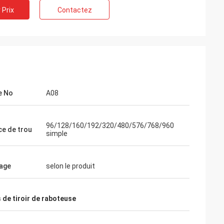
 Prix
Contactez
e No
A08
96/128/160/192/320/480/576/768/960
ce de trou
simple
age
selon le produit
 de tiroir de raboteuse
Wendy
Nous avons été coopérés les uns avec les