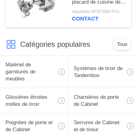
placard de cuisine de
contact de charnières
negotiable MOQ:5000 PCs
de porte du Cabinet
CONTACT
IP55
Catégories populaires
Tous
Matériel de
Systèmes de tiroir de
garnitures de
Tandembox
meubles
Glissières étroites
Charnières de porte
molles de tiroir
de Cabinet
Poignées de porte et
Serrures de Cabinet
de Cabinet
et de tireur