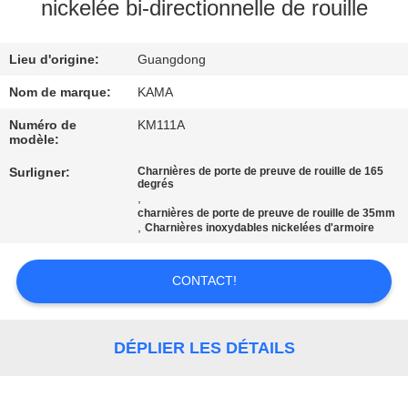
nickelée bi-directionnelle de rouille
CONTRÔLE
Lieu d'origine:
Guangdong
DE
QUALITÉ
Nom de marque:
KAMA
Numéro de
KM111A
modèle:
CONTACTEZ-
Surligner:
Charnières de porte de preuve de rouille de 165
NOUS
degrés
,
charnières de porte de preuve de rouille de 35mm
,
Charnières inoxydables nickelées d'armoire
DEMANDEZ
UNE
CONTACT!
CITATION
DÉPLIER LES DÉTAILS
PLAN
DU