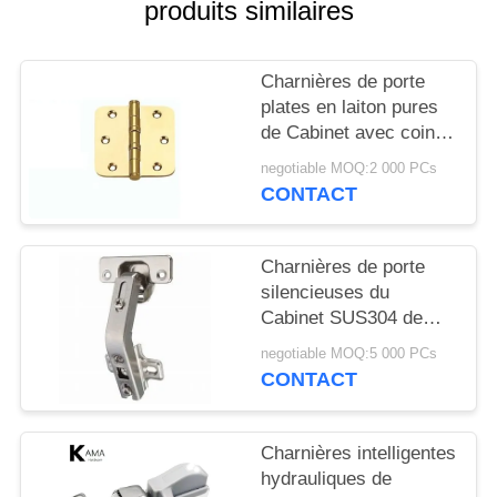
produits similaires
SITE
PRIVACY
Charnières de porte
plates en laiton pures
POLICY
de Cabinet avec coin
rond et roulement à
negotiable MOQ:2 000 PCs
billes 3"/4" charnière
CONTACT
de porte résistante
commerciale
Charnières de porte
silencieuses du
Cabinet SUS304 de
l'épaisseur 3.0mm BSN
negotiable MOQ:5 000 PCs
CONTACT
Charnières intelligentes
hydrauliques de