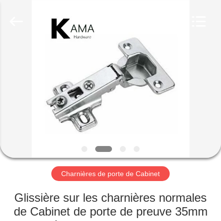
INTERNATIONAL
INDUSTRY
LIMITED.
All
Rights
Reserved.
Developed
by
MAISON
ECER
PRODUITS
AU
SUJET
DE
NOUS
Charnières de porte de Cabinet
VISITE
Glissière sur les charnières normales
D'USINE
de Cabinet de porte de preuve 35mm