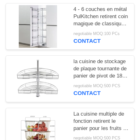
SITE
4 - 6 couches en métal
PulKitchen retirent coin
PRIVACY
magique de classique
de panier/support le
POLICY
negotiable MOQ:100 PCs
grand
CONTACT
la cuisine de stockage
de plaque tournante de
panier de pivot de 180
degrés retirent le
negotiable MOQ:500 PCS
panier pour la cuisine
CONTACT
La cuisine multiple de
fonction retirent le
panier pour les fruits et
légumes 195mm par
negotiable MOQ:500 PCS