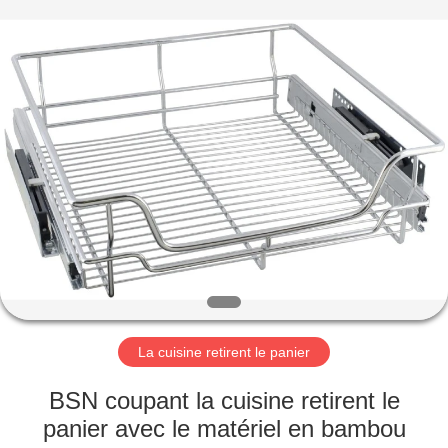
INTERNATIONAL
INDUSTRY
LIMITED.
All
Rights
Reserved.
Developed
by
MAISON
ECER
PRODUITS
AU
SUJET
DE
NOUS
La cuisine retirent le panier
VISITE
BSN coupant la cuisine retirent le
D'USINE
panier avec le matériel en bambou