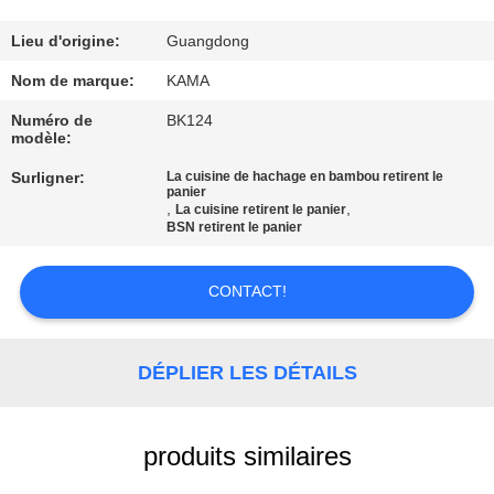
CONTRÔLE
Lieu d'origine:
Guangdong
DE
Nom de marque:
KAMA
QUALITÉ
Numéro de
BK124
modèle:
Surligner:
La cuisine de hachage en bambou retirent le
CONTACTEZ-
panier
,
,
La cuisine retirent le panier
NOUS
BSN retirent le panier
DEMANDEZ
CONTACT!
UNE
CITATION
DÉPLIER LES DÉTAILS
PLAN
produits similaires
DU